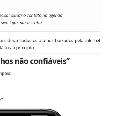
isar salvar o contato na agenda
r sem informar a senha
nsiderar todos os atalhos baixados pela internet
á-los, a princípio.
lhos não confiáveis”
mples:
s
“