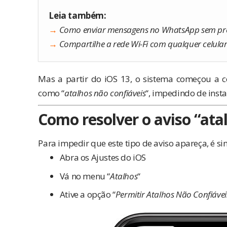
Leia também:
→
Como enviar mensagens no WhatsApp sem prec
→
Compartilhe a rede Wi-Fi com qualquer celula
Mas a partir do iOS 13, o sistema começou a co
como “
atalhos não confiáveis
“, impedindo de instal
Como resolver o aviso “ata
Para impedir que este tipo de aviso apareça, é si
Abra os Ajustes do iOS
Vá no menu “
Atalhos
“
Ative a opção “
Permitir Atalhos Não Confiávei