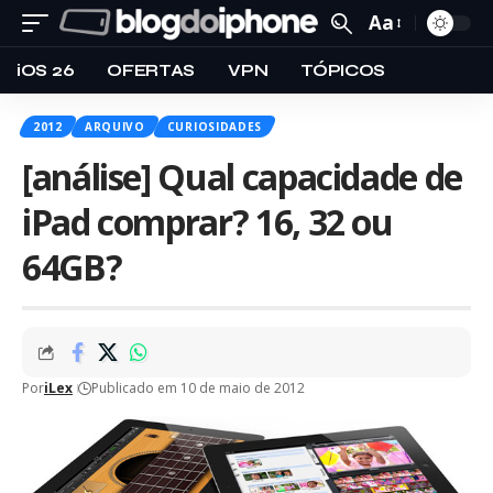
Aa
iOS 26
OFERTAS
VPN
TÓPICOS
2012
ARQUIVO
CURIOSIDADES
[análise] Qual capacidade de
iPad comprar? 16, 32 ou
64GB?
Por
iLex
Publicado em 10 de maio de 2012