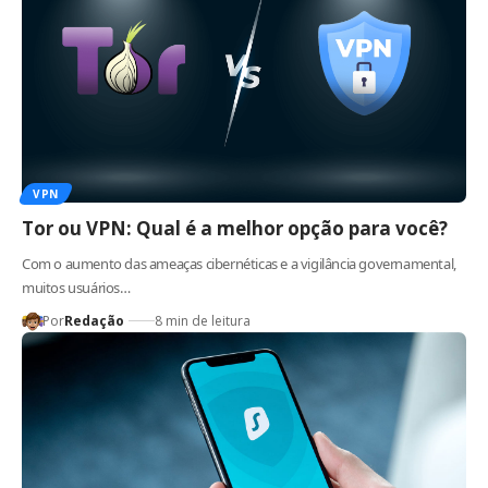
VPN
Tor ou VPN: Qual é a melhor opção para você?
Com o aumento das ameaças cibernéticas e a vigilância governamental,
muitos usuários…
Por
Redação
8 min de leitura