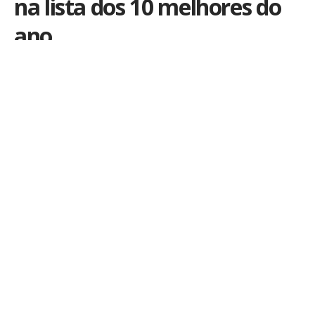
na lista dos 10 melhores do
ano
Por
iLex
Publicado em 25 de dezembro de 2008
A
revista Time
fez recentemente uma classificação
dos melhores jogos eletrônicos do ano. O
impressionante é que entre os 10 primeiros (e
estamos falando aqui de jogos para Playstation 3,
Xbox 360, Wii, PSP e até mesmo PC) se encontra o
Fieldrunners
, que é exclusivo para
a plataforma iPhone OS. É o único celular que tem
um representante na lista.