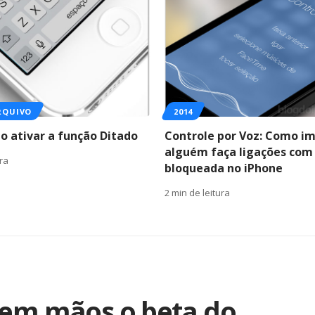
RQUIVO
2014
o ativar a função Ditado
Controle por Voz: Como im
alguém faça ligações com 
ura
bloqueada no iPhone
2 min de leitura
 em mãos o beta do