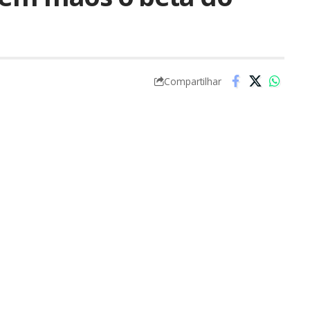
Compartilhar
anunciamos que o
Blog do iPhone
foi um dos
a fazer parte do programa de testes do futuro
 enviou o beta e toda a documentação para que
do novo programa.
torização de
distribuí-lo
, mas o motivo é muito
onto ainda. A equipe de desenvolvedores está
r um programa com falhas que possa prejudicar
 merece todo o nosso aplauso.
agens para ampliar):