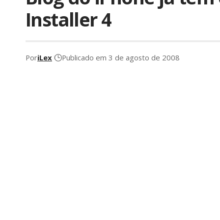
Installer 4
Por
iLex
Publicado em 3 de agosto de 2008
É com muita honra que 
escolhidos mundialmente 
Installer 4
. O
RiP Dev
nos
testemos e reportemos
bugs
Obviamente não temos au
simples: ele não está pr
preocupada em não libera
usuários mais inexperientes. Uma seriedade que
Vejam algumas fotos do programa (clique nas im