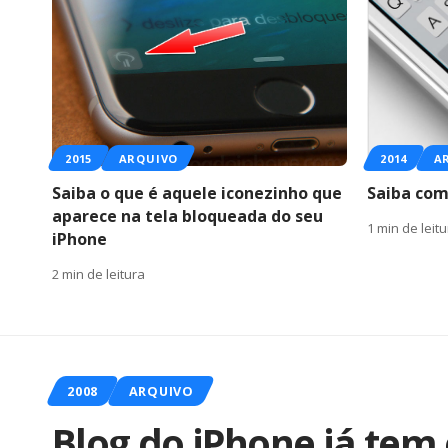
2015
ARQUIVO
2014
A
Saiba o que é aquele iconezinho que
Saiba com
aparece na tela bloqueada do seu
1 min de leit
iPhone
2 min de leitura
2008
ARQUIVO
Blog do iPhone já tem