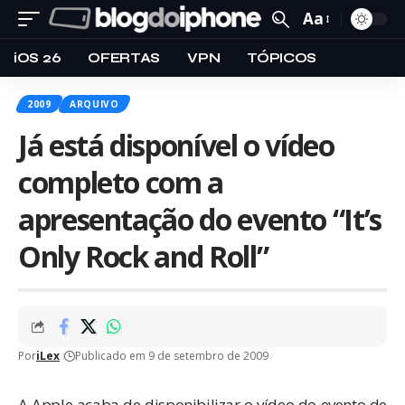
Aa
iOS 26
OFERTAS
VPN
TÓPICOS
2009
ARQUIVO
Já está disponível o vídeo
completo com a
apresentação do evento “It’s
Only Rock and Roll”
Por
iLex
Publicado em 9 de setembro de 2009
A Apple acaba de disponibilizar o vídeo do evento de