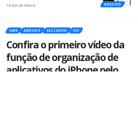
ARQUIVO
14 min de leitura
2009
ARQUIVO
EXCLUSIVO
IOS
Confira o primeiro vídeo da
função de organização de
aplicativos do iPhone pelo
iTunes 9
Por
iLex
Publicado em 9 de setembro de 2009