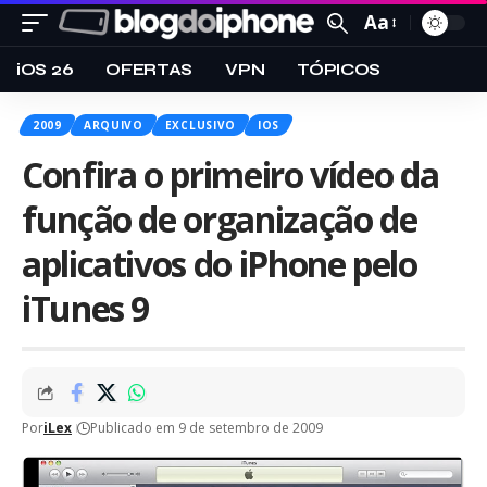
Aa
iOS 26
OFERTAS
VPN
TÓPICOS
2009
ARQUIVO
EXCLUSIVO
IOS
Confira o primeiro vídeo da
função de organização de
aplicativos do iPhone pelo
iTunes 9
Por
iLex
Publicado em 9 de setembro de 2009