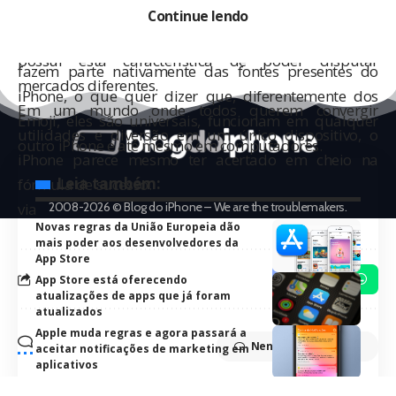
concorre tanto com telefones quanto com consoles de
Continue lendo
serem copiados e colados onde você quiser, seja em
jogos. Nenhum outro aparelho (console ou celular)
emails, notas ou mensagens SMS. E o legal é que eles
possui esta característica de poder disputar
fazem parte nativamente das fontes presentes do
mercados diferentes.
iPhone, o que quer dizer que, diferentemente dos
Em um mundo onde todos querem convergir
Emoji
, eles são universais, funcionam em qualquer
utilidades e diversão em um único dispositivo, o
outro iPhone e até mesmo em computadores.
iPhone parece mesmo ter acertado em cheio na
Leia também:
fórmula de sucesso.
2008-2026 © Blog do iPhone – We are the troublemakers.
via
Novas regras da União Europeia dão
mais poder aos desenvolvedores da
App Store
App Store está oferecendo
atualizações de apps que já foram
atualizados
Apple muda regras e agora passará a
Nenhum comentário
aceitar notificações de marketing em
aplicativos