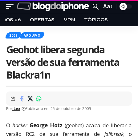
Aa
iOS 26
OFERTAS
VPN
TÓPICOS
2009
ARQUIVO
Geohot libera segunda
versão de sua ferramenta
Blackra1n
Por
iLex
Publicado em 25 de outubro de 2009
O
hacker
George Hotz
(geohot) acaba de liberar a
versão RC2 de sua ferramenta de
jailbreak
, o