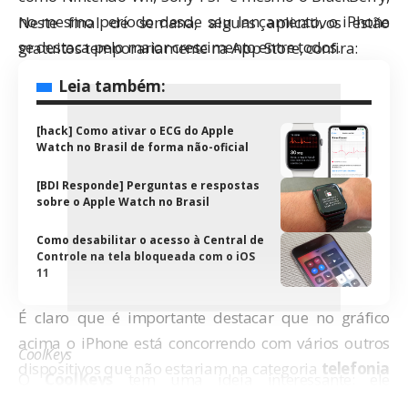
no mesmo período desde seu lançamento, o iPhone
Neste final de semana, alguns aplicativos estão
se destaca pelo maior crescimento entre todos.
gratuitos temporariamente na App Store, confira:
Leia também:
[hack] Como ativar o ECG do Apple
Watch no Brasil de forma não-oficial
[BDI Responde] Perguntas e respostas
sobre o Apple Watch no Brasil
Como desabilitar o acesso à Central de
Controle na tela bloqueada com o iOS
11
É claro que é importante destacar que no gráfico
acima o iPhone está concorrendo com vários outros
CoolKeys
dispositivos que não estariam na categoria
telefonia
O
CoolKeys
tem uma ideia interessante: ele
celular
. A verdade é que ele é mesmo especial:
disponibiliza caracteres especiais (windings) para