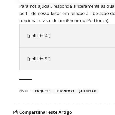
Para nos ajudar, responda sinceramente às duas
perfil de nosso leitor em relação à liberação d
funciona se visto de um iPhone ou iPod touch).
[poll id=”4″]
[poll id=”5″]
SOBRE:
ENQUETE
IPHONEOS3
JAILBREAK
Compartilhar este Artigo