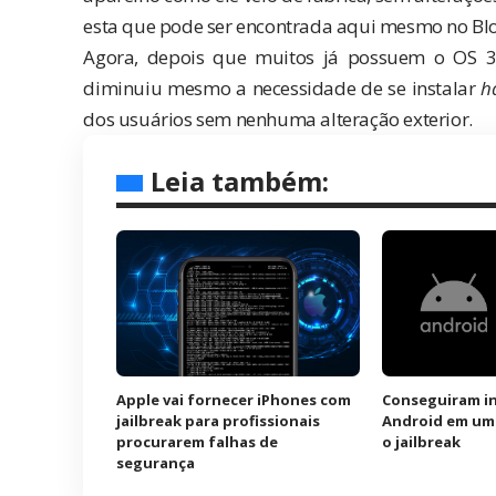
esta que pode ser
encontrada aqui
mesmo no Blo
Agora, depois que muitos já possuem o OS 3.
diminuiu mesmo a necessidade de se instalar
h
dos usuários sem nenhuma alteração exterior.
Leia também:
Apple vai fornecer iPhones com
Conseguiram in
jailbreak para profissionais
Android em um
procurarem falhas de
o jailbreak
segurança