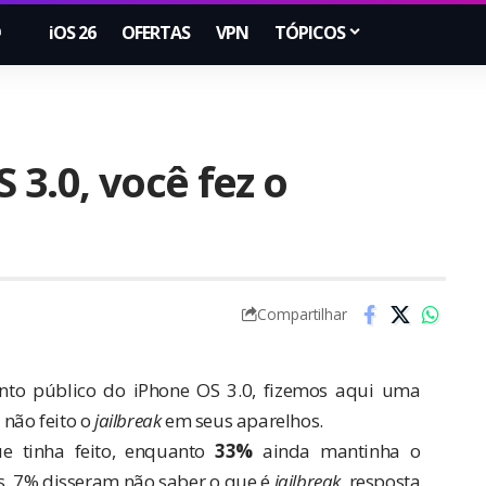
iOS 26
OFERTAS
VPN
TÓPICOS
 3.0, você fez o
Compartilhar
to público do iPhone OS 3.0, fizemos aqui uma
 não feito o
jailbreak
em seus aparelhos.
e tinha feito, enquanto
33%
ainda mantinha o
es. 7% disseram não saber o que é
jailbreak
, resposta