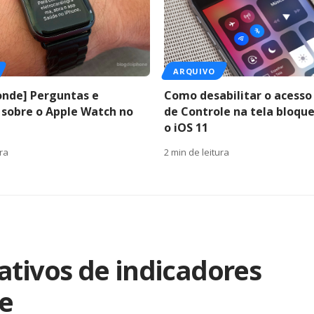
ARQUIVO
onde] Perguntas e
Como desabilitar o acesso
 sobre o Apple Watch no
de Controle na tela bloq
o iOS 11
ura
2 min de leitura
ativos de indicadores
re