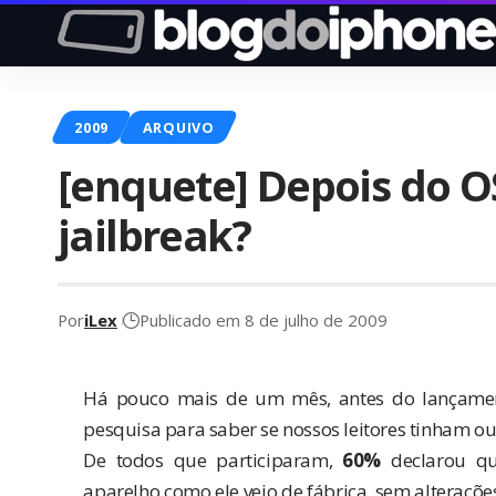
2009
ARQUIVO
[enquete] Depois do OS
jailbreak?
Por
iLex
Publicado em 8 de julho de 2009
Há pouco mais de um mês, antes do lançamen
pesquisa
para saber se nossos leitores tinham ou
De todos que participaram,
60%
declarou qu
aparelho como ele veio de fábrica, sem alteraçõ