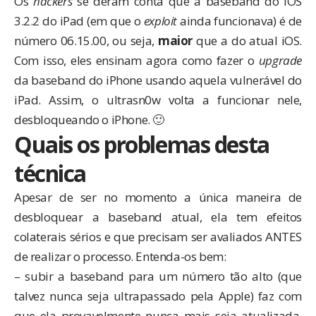
Os
hackers
se deram conta que a baseband do iOS
3.2.2 do iPad (em que o
exploit
ainda funcionava) é de
número 06.15.00, ou seja,
maior
que a do atual iOS.
Com isso, eles ensinam agora como fazer o
upgrade
da baseband do iPhone usando aquela vulnerável do
iPad. Assim, o ultrasn0w volta a funcionar nele,
desbloqueando o iPhone. 🙂
Quais os problemas desta
técnica
Apesar de ser no momento a única maneira de
desbloquear a baseband atual, ela tem efeitos
colaterais sérios e que precisam ser avaliados ANTES
de realizar o processo. Entenda-os bem:
– subir a baseband para um número tão alto (que
talvez nunca seja ultrapassado pela Apple) faz com
que ela provavelmente nunca mais seja atualizada.