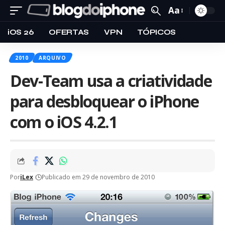
Aa
iOS 26
OFERTAS
VPN
TÓPICOS
2010
ARQUIVO
Dev-Team usa a criatividade
para desbloquear o iPhone
com o iOS 4.2.1
Por
iLex
Publicado em 29 de novembro de 2010