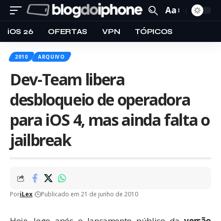
Aa
iOS 26
OFERTAS
VPN
TÓPICOS
2010
ARQUIVO
Dev-Team libera
desbloqueio de operadora
para iOS 4, mas ainda falta o
jailbreak
Por
iLex
Publicado em 21 de junho de 2010
Hoje, logo após o
lançamento público
da
versão