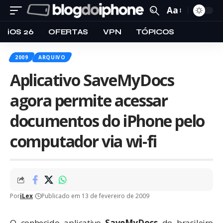
Aa
iOS 26
OFERTAS
VPN
TÓPICOS
2009
ARQUIVO
Aplicativo SaveMyDocs
agora permite acessar
documentos do iPhone pelo
computador via wi-fi
Por
iLex
Publicado em 13 de fevereiro de 2009
O conhecido aplicativo
SaveMyDocs
do brasileiro