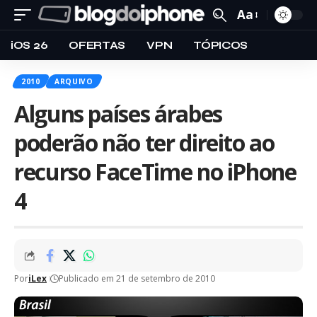
Aa
iOS 26
OFERTAS
VPN
TÓPICOS
2010
ARQUIVO
Alguns países árabes
poderão não ter direito ao
recurso FaceTime no iPhone
4
Por
iLex
Publicado em 21 de setembro de 2010