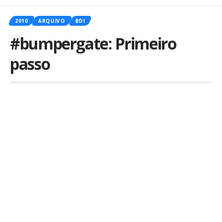
2010
ARQUIVO
BDI
#bumpergate: Primeiro
passo
Por
iLex
Publicado em 21 de setembro de 2010