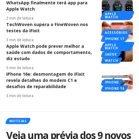
WhatsApp finalmente terá app para
Apple Watch
APPLE
WATCH
2 min de leitura
TechWoven supera o FineWoven nos
testes da iFixit
ACESSÓRIOS
IPHONE 17
3 min de leitura
APPLE
Apple Watch pode prever melhor a
WATCH
saúde com dados de comportamento,
SAÚDE
diz estudo
WATCH
5 min de leitura
iPhone 16e: desmontagem do iFixit
revela detalhes do modem C1 e
IPHONE
desafios de reparabilidade
IPHONE 16
3 min de leitura
NOTÍCIAS
Veja uma prévia dos 9 novos