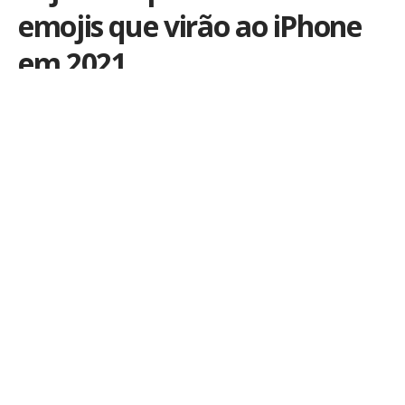
emojis que virão ao iPhone
em 2021
Por
iLex
Publicado em 21 de setembro de 2020