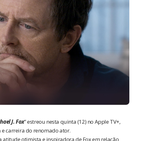
hael J. Fox
” estreou nesta quinta (12) no Apple TV+,
 e carreira do renomado ator.
a atitude otimista e inspiradora de Fox em relação