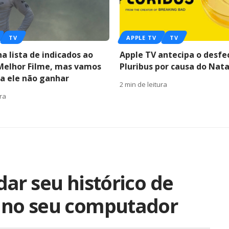
TV
APPLE TV
TV
a lista de indicados ao
Apple TV antecipa o desfe
Melhor Filme, mas vamos
Pluribus por causa do Nata
ra ele não ganhar
2 min de leitura
ura
ar seu histórico de
 no seu computador