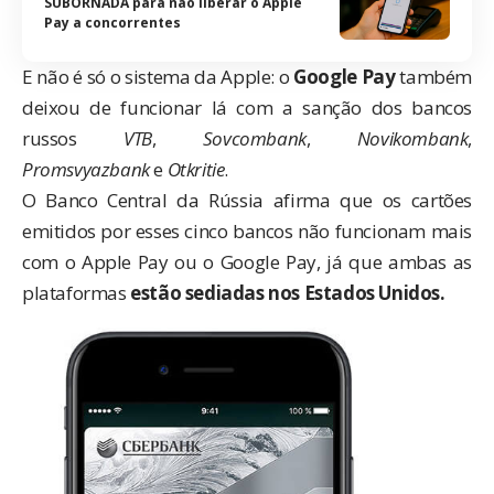
SUBORNADA para não liberar o Apple
Pay a concorrentes
E não é só o sistema da
Apple
: o
Google Pay
também
deixou de funcionar lá com a sanção dos bancos
russos
VTB
,
Sovcombank
,
Novikombank
,
Promsvyazbank
e
Otkritie
.
O Banco Central da Rússia afirma que os cartões
emitidos por esses cinco bancos não funcionam mais
com o Apple Pay ou o Google Pay, já que ambas as
plataformas
estão sediadas nos Estados Unidos.