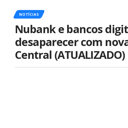
NOTÍCIAS
Nubank e bancos digi
desaparecer com nova
Central (ATUALIZADO)
Por
iLex
Publicado em 19 de dezembro de 2016