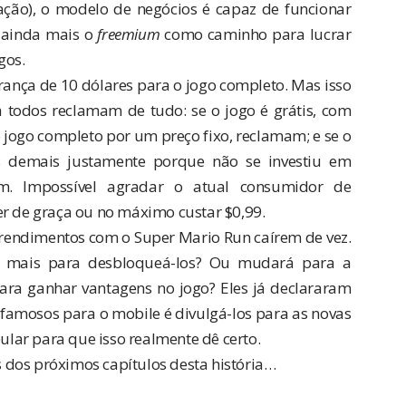
ação
), o modelo de negócios é capaz de funcionar
 ainda mais o
freemium
como caminho para lucrar
gos.
ança de 10 dólares para o jogo completo. Mas isso
 todos reclamam de tudo: se o jogo é grátis, com
 jogo completo por um preço fixo, reclamam; e se o
s demais justamente porque não se investiu em
ém. Impossível agradar o atual consumidor de
er de graça ou no máximo custar $0,99.
 rendimentos com o Super Mario Run caírem de vez.
o mais para desbloqueá-los? Ou mudará para a
ara ganhar vantagens no jogo? Eles já declararam
s famosos para o mobile é
divulgá-los para as novas
pular para que isso realmente dê certo.
 dos próximos capítulos desta história…