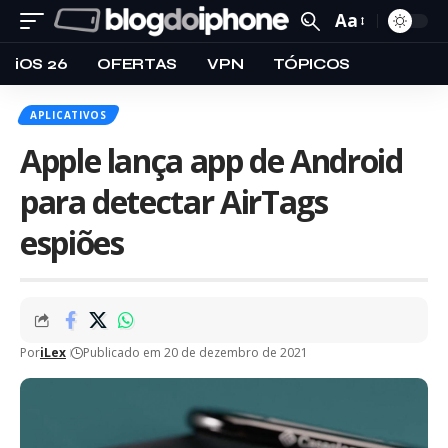
Aa
iOS 26
OFERTAS
VPN
TÓPICOS
APLICATIVOS
Apple lança app de Android
para detectar AirTags
espiões
Por
iLex
Publicado em 20 de dezembro de 2021