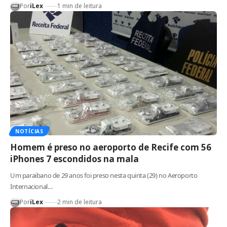
Por
iLex
1 min de leitura
NOTÍCIAS
Homem é preso no aeroporto de Recife com 56
iPhones 7 escondidos na mala
Um paraibano de 29 anos foi preso nesta quinta (29) no Aeroporto
Internacional…
Por
iLex
2 min de leitura