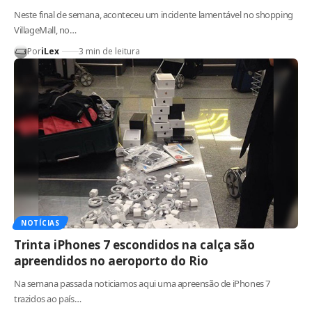
Neste final de semana, aconteceu um incidente lamentável no shopping
VillageMall, no…
Por
iLex
3 min de leitura
NOTÍCIAS
Trinta iPhones 7 escondidos na calça são
apreendidos no aeroporto do Rio
Na semana passada noticiamos aqui uma apreensão de iPhones 7
trazidos ao país…