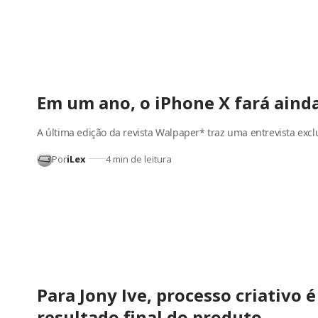
Em um ano, o iPhone X fará ainda
A última edição da revista Walpaper* traz uma entrevista exc
Por
iLex
4 min de leitura
Para Jony Ive, processo criativo
resultado final do produto