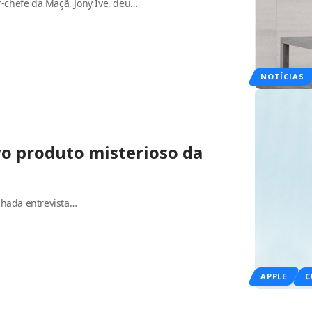
-chefe da Maçã, Jony Ive, deu…
NOTÍCIAS
vo produto misterioso da
lhada entrevista…
APPLE
C