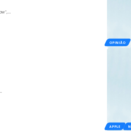
Now",…
OPINIÃO
…
APPLE
N