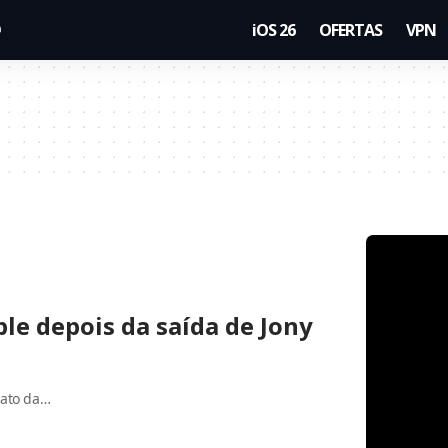
iOS 26
OFERTAS
VPN
le depois da saída de Jony
rato da…