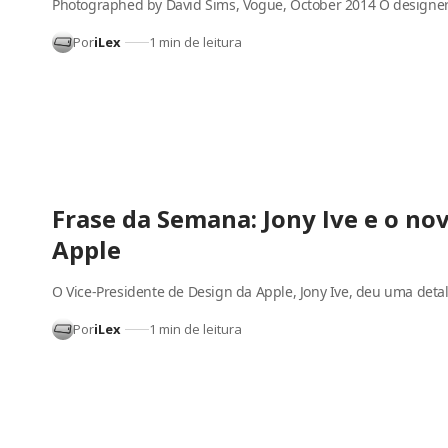
Photographed by David Sims, Vogue, October 2014 O designer
Por
iLex
1 min de leitura
Frase da Semana: Jony Ive e o no
Apple
O Vice-Presidente de Design da Apple, Jony Ive, deu uma deta
Por
iLex
1 min de leitura