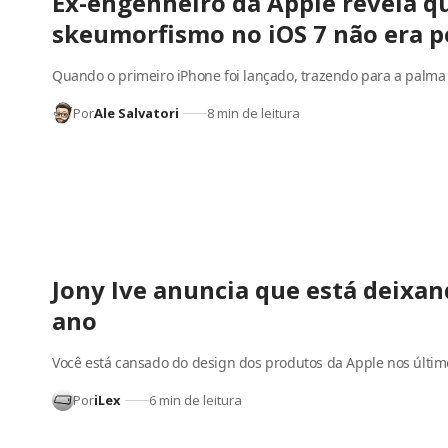
Ex-engenheiro da Apple revela q
skeumorfismo no iOS 7 não era 
Quando o primeiro iPhone foi lançado, trazendo para a palm
Por
Ale Salvatori
8 min de leitura
Jony Ive anuncia que está deixand
ano
Você está cansado do design dos produtos da Apple nos últi
Por
iLex
6 min de leitura