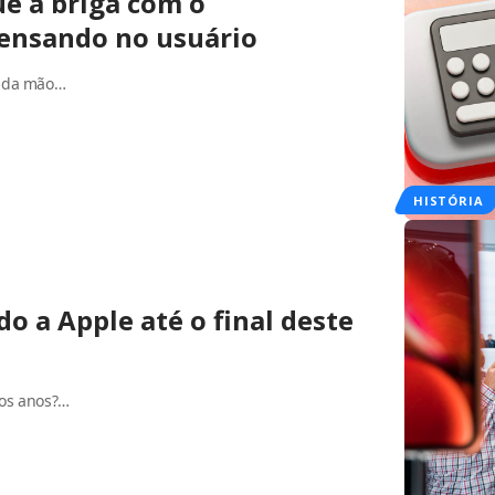
ue a briga com o
pensando no usuário
a da mão…
HISTÓRIA
o a Apple até o final deste
mos anos?…