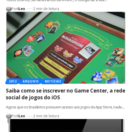
Por
iLex
2 min de leitura
2012
ARQUIVO
NOTÍCIAS
Saiba como se inscrever no Game Center, a rede
social de jogos do iOS
Agora que os brasileiros possuem acesso aos jogos da App Store, nada…
Por
iLex
2 min de leitura