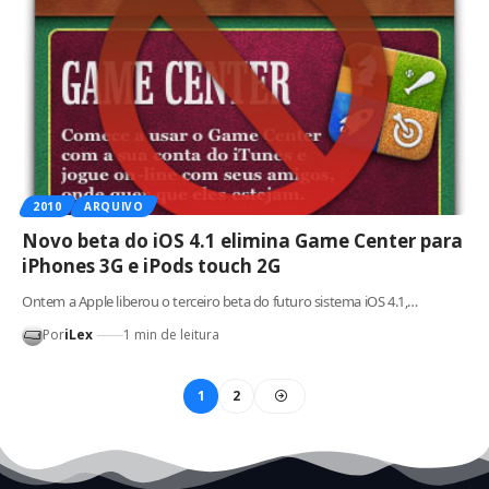
2010
ARQUIVO
Novo beta do iOS 4.1 elimina Game Center para
iPhones 3G e iPods touch 2G
Ontem a Apple liberou o terceiro beta do futuro sistema iOS 4.1,…
Por
iLex
1 min de leitura
1
2