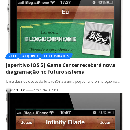
2011
ARQUIVO
CURIOSIDADES
[aperitivo iOS 5] Game Center receberá nova
diagramação no futuro sistema
Uma das novidades do futuro iOS 5 é uma pequena reformulação no…
Por
iLex
2 min de leitura