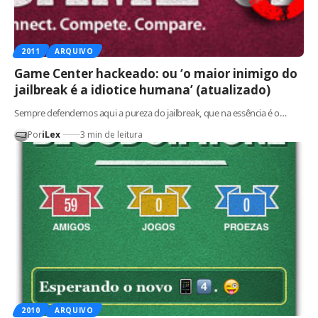
2011
ARQUIVO
Game Center hackeado: ou ‘o maior inimigo do
jailbreak é a idiotice humana’ (atualizado)
Sempre defendemos aqui a pureza do jailbreak, que na essência é o…
Por
iLex
3 min de leitura
2010
ARQUIVO