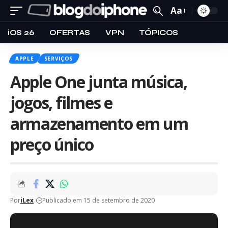
Aa
iOS 26
OFERTAS
VPN
TÓPICOS
APPLE
SERVIÇOS
Apple One junta música,
jogos, filmes e
armazenamento em um
preço único
Por
iLex
Publicado em 15 de setembro de 2020