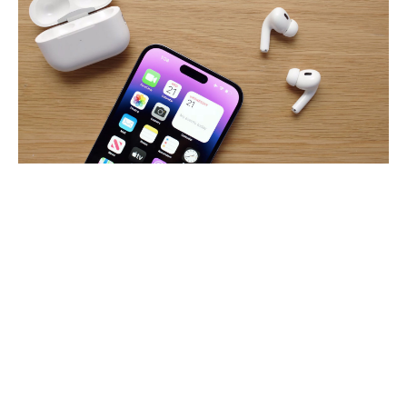
MING-CHI KUO
[Rumor] Apple não pretende lançar novos
AirPods antes de 2026
Se você estava na expectativa por uma nova geração dos AirPods
Pro…
Por
iLex
4 min de leitura