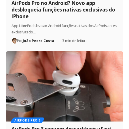
AirPods Pro no Android? Novo app
desbloqueia funções nativas exclusivas do
iPhone
App LibrePods leva ao Android funções nativas dos AirPods antes
exclusivas do…
Por
João Pedro Costa
3 min de leitura
AIRPODS PRO 3
AirPods Pro 3 seguem descartáveis: iFixit