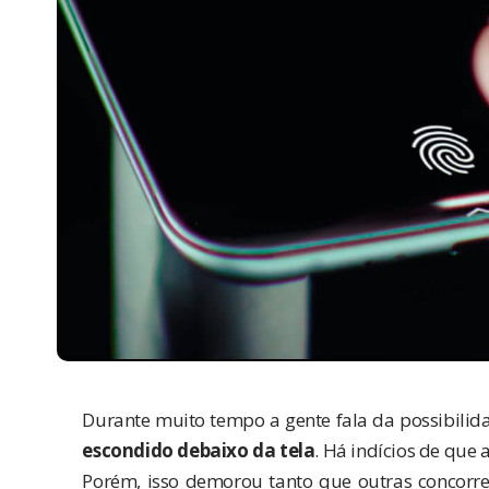
Durante muito tempo a gente fala da possibili
escondido debaixo da tela
. Há indícios de que 
Porém, isso demorou tanto que outras concorr