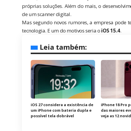
próprias soluções. Além do mais, o desenvolvi
de um scanner digital.
Mas segundo novos rumores, a empresa pode ter
tecnologia. E um do motivos seria o
iOS 15.4
.
Leia também:
iOS 27 considera a existência de
iPhone 18 Pro 
um iPhone com bateria dupla e
das maiores ev
possível tela dobrável
veja as 12 nov