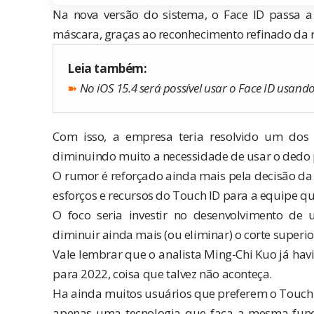
Na nova versão do sistema, o Face ID passa 
máscara, graças ao reconhecimento refinado da r
Leia também:
➽
No iOS 15.4 será possível usar o Face ID usan
Com isso, a empresa teria resolvido um dos pr
diminuindo muito a necessidade de usar o dedo 
O rumor é reforçado ainda mais pela decisão da 
esforços e recursos do
Touch ID
para a equipe que
O foco seria investir no desenvolvimento de
diminuir ainda mais (ou eliminar) o corte superi
Vale lembrar que o analista Ming-Chi Kuo já hav
para 2022
, coisa que talvez não aconteça.
Ha ainda muitos usuários que preferem o Touch I
apenas uma tecnologia que faça a mesma função