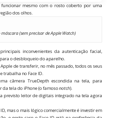
a funcionar mesmo com o rosto coberto por uma
egião dos olhos.
do máscara (sem precisar de Apple Watch)
incipais inconvenientes da autenticação facial,
para o desbloqueio do aparelho.
Apple de transferir, no mês passado, todos os seus
 trabalha no Face ID.
 uma câmera TrueDepth escondida na tela, para
or da tela do iPhone (o famoso
notch
).
ia previsto
leitor de digitais integrado na tela agora
D, mas o mais lógico comercialmente é investir em
, e neste caso o Face ID está na preferência da