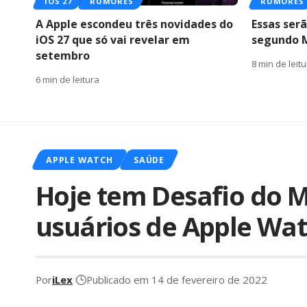
IOS 27
RUMORES
RUMORES
A Apple escondeu três novidades do
Essas serã
iOS 27 que só vai revelar em
segundo 
setembro
8 min de leit
6 min de leitura
APPLE WATCH
SAÚDE
Hoje tem Desafio do 
usuários de Apple Wa
Por
iLex
Publicado em 14 de fevereiro de 2022