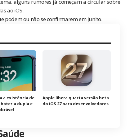
tema, alguns rumores já começam a circular sobre
das ao
iOS
.
ue podem ou não se confirmarem em junho.
a a existência de
Apple libera quarta versão beta
bateria dupla e
do iOS 27 para desenvolvedores
obrável
 Saúde