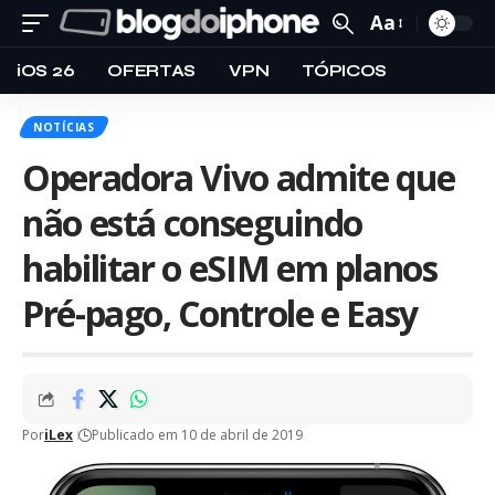
Aa
iOS 26
OFERTAS
VPN
TÓPICOS
NOTÍCIAS
Operadora Vivo admite que
não está conseguindo
habilitar o eSIM em planos
Pré-pago, Controle e Easy
Por
iLex
Publicado em 10 de abril de 2019