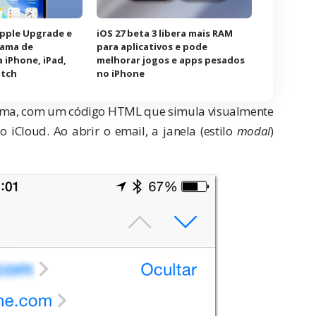
Apple Upgrade e
iOS 27 beta 3 libera mais RAM
rama de
para aplicativos e pode
 iPhone, iPad,
melhorar jogos e apps pesados
atch
no iPhone
ítima, com um código HTML que simula visualmente
iCloud. Ao abrir o email, a janela (estilo
modal
)