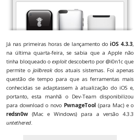
Já nas primeiras horas de lançamento do
iOS 4.3.3
,
na última
quarta-feira
, se sabia que a Apple não
tinha bloqueado o
exploit
descoberto por
@i0n1c
que
permite o
jailbreak
dos atuais sistemas. Foi apenas
questão de tempo para que as ferramentas mais
conhecidas se adaptassem à atualização do iOS e,
portanto, esta manhã o Dev-Team disponibilizou
para download o novo
PwnageTool
(para Mac) e o
redsn0w
(Mac e Windows) para a versão 4.3.3
untethered
.