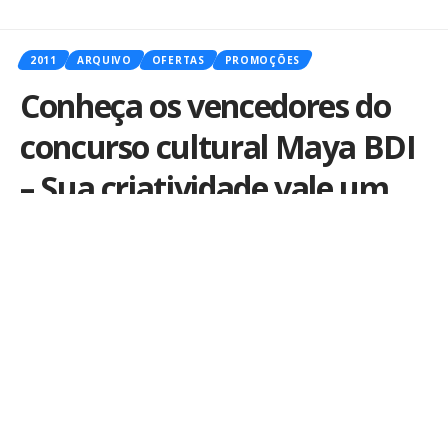
2011
ARQUIVO
OFERTAS
PROMOÇÕES
Conheça os vencedores do
concurso cultural Maya BDI
– Sua criatividade vale um
iPad 2
Por
iLex
Publicado em 5 de maio de 2011