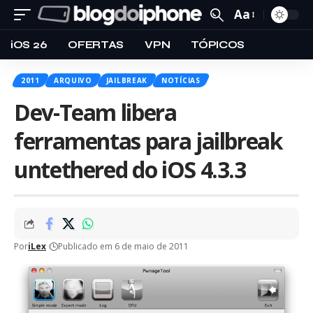
Aa
iOS 26
OFERTAS
VPN
TÓPICOS
2011
ARQUIVO
JAILBREAK
NOTÍCIAS
Dev-Team libera
ferramentas para jailbreak
untethered do iOS 4.3.3
Por
iLex
Publicado em 6 de maio de 2011