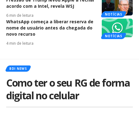
acordo com a Intel, revela WSJ
NOTÍCIAS
6 min de leitura
WhatsApp começa a liberar reserva de
nome de usuário antes da chegada do
novo recurso
NOTÍCIAS
4 min de leitura
BDI NEWS
Como ter o seu RG de forma
digital no celular
Por
iLex
Publicado em 27 de janeiro de 2020