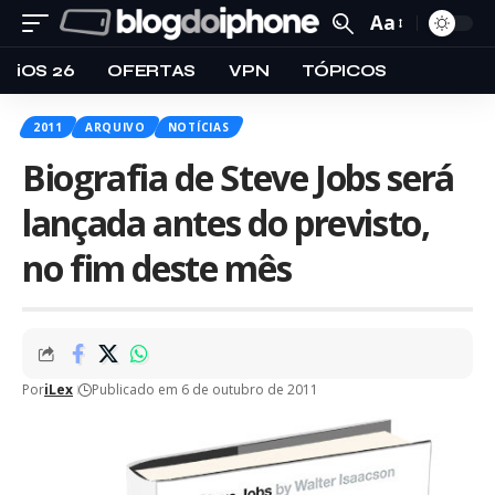
Aa
iOS 26
OFERTAS
VPN
TÓPICOS
2011
ARQUIVO
NOTÍCIAS
Biografia de Steve Jobs será
lançada antes do previsto,
no fim deste mês
Por
iLex
Publicado em 6 de outubro de 2011