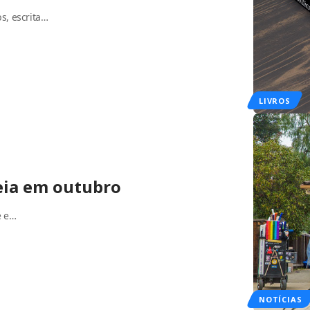
bs, escrita…
LIVROS
reia em outubro
e e…
NOTÍCIAS