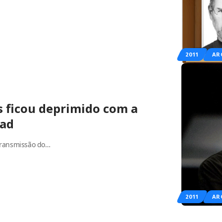
2011
AR
s ficou deprimido com a
Pad
transmissão do…
2011
AR