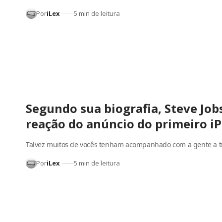
Por
iLex
5 min de leitura
Segundo sua biografia, Steve Job
reação do anúncio do primeiro i
Talvez muitos de vocês tenham acompanhado com a gente a 
Por
iLex
5 min de leitura