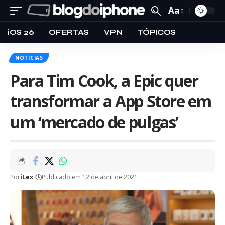
Aa
iOS 26
OFERTAS
VPN
TÓPICOS
NOTÍCIAS
Para Tim Cook, a Epic quer
transformar a App Store em
um ‘mercado de pulgas’
Por
iLex
Publicado em 12 de abril de 2021