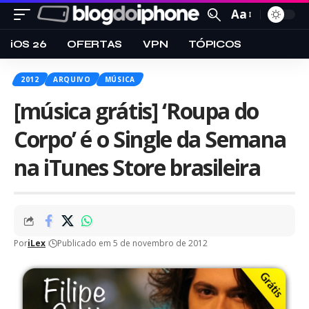
Aa
iOS 26
OFERTAS
VPN
TÓPICOS
2012
ARQUIVO
MÚSICA
[música grátis] ‘Roupa do
Corpo’ é o Single da Semana
na iTunes Store brasileira
Por
iLex
Publicado em 5 de novembro de 2012