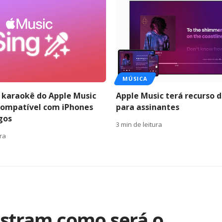
MÚSICA
 karaokê do Apple Music
Apple Music terá recurso 
compatível com iPhones
para assinantes
gos
3 min de leitura
ura
tram como será o