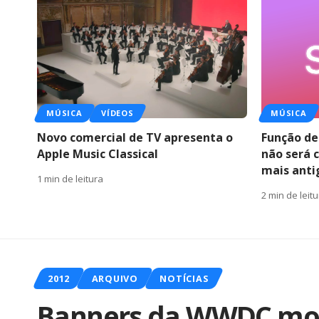
MÚSICA
VÍDEOS
MÚSICA
Novo comercial de TV apresenta o
Função de
Apple Music Classical
não será 
mais anti
1 min de leitura
2 min de leit
2012
ARQUIVO
NOTÍCIAS
Banners da WWDC mos