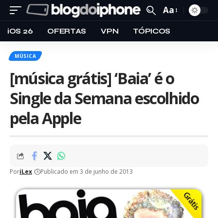
Aa
iOS 26
OFERTAS
VPN
TÓPICOS
MÚSICA
[música grátis] ‘Baia’ é o
Single da Semana escolhido
pela Apple
Por
iLex
Publicado em 3 de junho de 2013