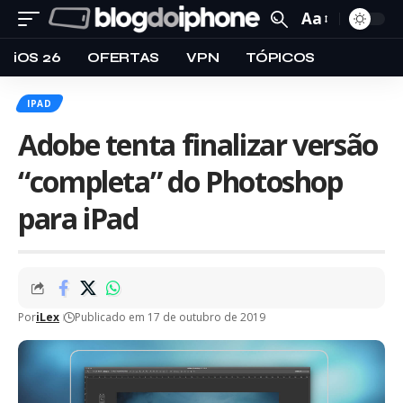
Aa
iOS 26
OFERTAS
VPN
TÓPICOS
IPAD
Adobe tenta finalizar versão
“completa” do Photoshop
para iPad
Por
iLex
Publicado em 17 de outubro de 2019