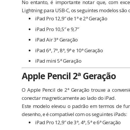
No entanto, é importante notar que, com exc
Lightning para USB-C, os seguintes modelos são o
iPad Pro 12,9″ de 1ª e 2ª Geração
iPad Pro 10,5″ e 9,7″
iPad Air 3ª Geração
iPad 6ª, 7ª, 8ª, 9ª e 10ª Geração
iPad mini 5ª Geração
Apple Pencil 2ª Geração
O Apple Pencil de 2ª Geração trouxe a conveni
conectar magneticamente ao lado do iPad.
Este modelo elevou o padrão em termos de func
desenho, e é compatível com os seguintes iPads:
iPad Pro 12,9″ de 3ª, 4ª, 5ª e 6ª Geração