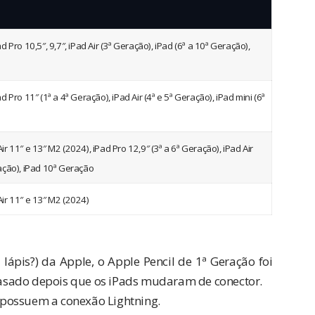
d Pro 10,5″, 9,7″, iPad Air (3ª Geração), iPad (6ª a 10ª Geração),
d Pro 11″ (1ª a 4ª Geração), iPad Air (4ª e 5ª Geração), iPad mini (6ª
ir 11″ e 13″ M2 (2024), iPad Pro 12,9″ (3ª a 6ª Geração), iPad Air
ração), iPad 10ª Geração
Air 11″ e 13″ M2 (2024)
ápis?) da Apple, o Apple Pencil de 1ª Geração foi
asado depois que os iPads mudaram de conector.
 possuem a conexão Lightning.