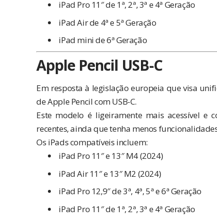
iPad Pro 11″ de 1ª, 2ª, 3ª e 4ª Geração
iPad Air de 4ª e 5ª Geração
iPad mini de 6ª Geração
Apple Pencil USB-C
Em resposta à legislação europeia que visa unif
de Apple Pencil com USB-C.
Este modelo é ligeiramente mais acessível 
recentes, ainda que tenha menos funcionalidade
Os iPads compatíveis incluem:
iPad Pro 11″ e 13″ M4 (2024)
iPad Air 11″ e 13″ M2 (2024)
iPad Pro 12,9″ de 3ª, 4ª, 5ª e 6ª Geração
iPad Pro 11″ de 1ª, 2ª, 3ª e 4ª Geração