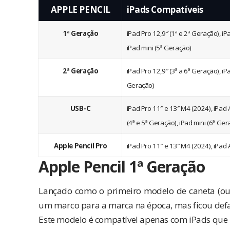
APPLE PENCIL
iPads Compatíveis
1ª Geração
iPad Pro 12,9″ (1ª e 2ª Geração), iPa
iPad mini (5ª Geração)
2ª Geração
iPad Pro 12,9″ (3ª a 6ª Geração), iPa
Geração)
USB-C
iPad Pro 11″ e 13″ M4 (2024), iPad A
(4ª e 5ª Geração), iPad mini (6ª Ge
Apple Pencil Pro
iPad Pro 11″ e 13″ M4 (2024), iPad 
Apple Pencil 1ª Geração
Lançado como o primeiro modelo de caneta (ou l
um marco para a marca na época, mas ficou def
Este modelo é compatível apenas com iPads que