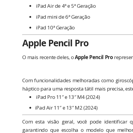
iPad Air de 4ª e 5ª Geração
iPad mini de 6ª Geração
iPad 10ª Geração
Apple Pencil Pro
O mais recente deles, o
Apple Pencil Pro
represen
Com funcionalidades melhoradas como giroscópi
háptico para uma resposta tátil mais precisa, e
iPad Pro 11″ e 13″ M4 (2024)
iPad Air 11″ e 13″ M2 (2024)
Com esta visão geral, você pode identificar 
garantindo que escolha o modelo que melhor 