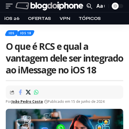
Aa
iOS 26
OFERTAS
VPN
TÓPICOS
IOS
IOS 18
O que é RCS e qual a
vantagem dele ser integrado
ao iMessage no iOS 18
Por
João Pedro Costa
Publicado em 15 de junho de 2024