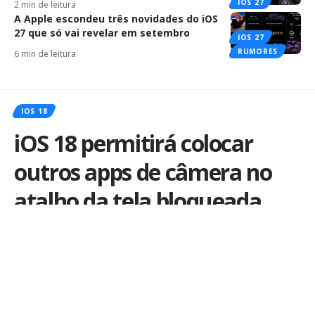
IOS 27
2 min de leitura
A Apple escondeu três novidades do iOS
27 que só vai revelar em setembro
IOS 27
RUMORES
6 min de leitura
IOS 18
iOS 18 permitirá colocar
outros apps de câmera no
atalho da tela bloqueada
Por
iLex
Publicado em 14 de junho de 2024