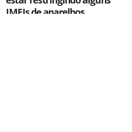
IMEIs de aparelhos
comprados no exterior
Por
iLex
Publicado em 19 de setembro de 2022