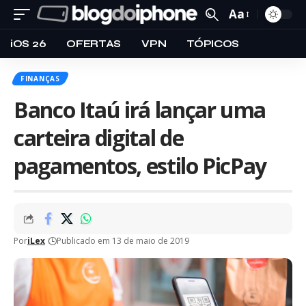
Aa
iOS 26
OFERTAS
VPN
TÓPICOS
FINANÇAS
Banco Itaú irá lançar uma
carteira digital de
pagamentos, estilo PicPay
Por
iLex
Publicado em 13 de maio de 2019