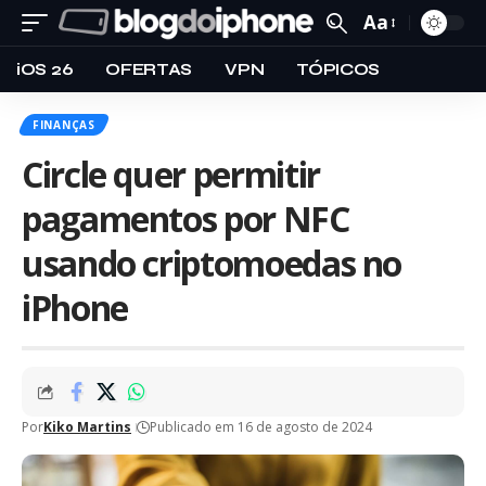
Aa
iOS 26
OFERTAS
VPN
TÓPICOS
FINANÇAS
Circle quer permitir
pagamentos por NFC
usando criptomoedas no
iPhone
Por
Kiko Martins
Publicado em 16 de agosto de 2024