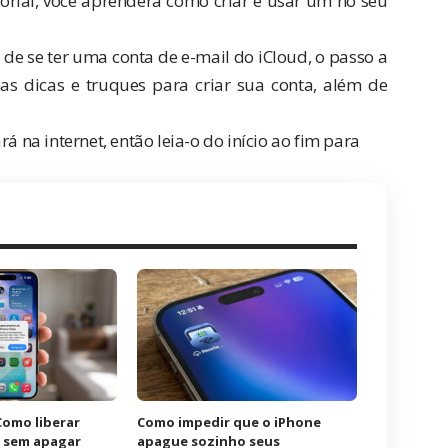
rial, você aprenderá como criar e usar um no seu
 de se ter uma conta de e-mail do iCloud, o passo a
s dicas e truques para criar sua conta, além de
á na internet, então leia-o do início ao fim para
Como liberar
Como impedir que o iPhone
o sem apagar
apague sozinho seus