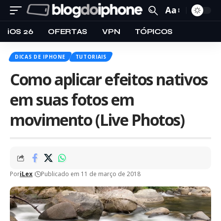
Aa
iOS 26
OFERTAS
VPN
TÓPICOS
DICAS DE IPHONE
TUTORIAIS
Como aplicar efeitos nativos
em suas fotos em
movimento (Live Photos)
Por
iLex
Publicado em 11 de março de 2018