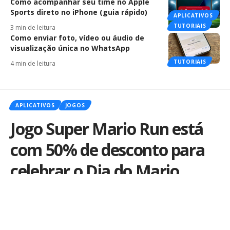
Como acompanhar seu time no Apple
Sports direto no iPhone (guia rápido)
APLICATIVOS
TUTORIAIS
3 min de leitura
Como enviar foto, vídeo ou áudio de
visualização única no WhatsApp
TUTORIAIS
4 min de leitura
APLICATIVOS
JOGOS
Jogo Super Mario Run está
com 50% de desconto para
celebrar o Dia do Mario
Por
iLex
Publicado em 10 de março de 2018