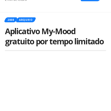
2008
ARQUIVO
Aplicativo My-Mood
gratuito por tempo limitado
Por
iLex
Publicado em 25 de novembro de 2008
Olhem que legal, o
Nelson Augusto
,
criador do aplicativo brasileiro
My-
Mood
o qual
falamos
aqui no Blog
ontem, resolveu fazer um “open bar”
e está liberando gratuitamente seu aplicativo por um