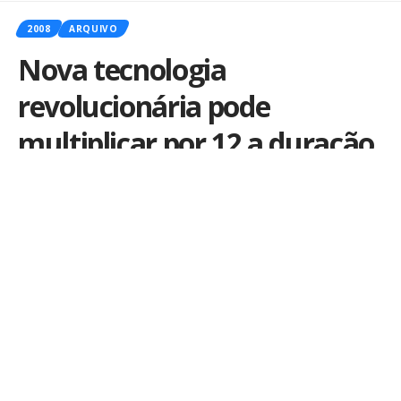
2008
ARQUIVO
Nova tecnologia
revolucionária pode
multiplicar por 12 a duração
da bateria do iPhone
Por
iLex
Publicado em 23 de dezembro de 2008
Atif Shamim
é um estudante de
engenharia elétrica da
universidade
Carleton
no