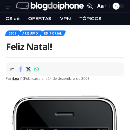
Aa
iOS 26
OFERTAS
VPN
TÓPICOS
2008
ARQUIVO
EDITORIAL
Feliz Natal!
Por
iLex
Publicado em 24 de dezembro de 2008