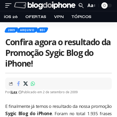
Aa
iOS 26
OFERTAS
VPN
TÓPICOS
2009
ARQUIVO
BDI
Confira agora o resultado da
Promoção Sygic Blog do
iPhone!
Por
iLex
Publicado em 2 de setembro de 2009
E finalmente já temos o resultado da nossa promoção
Sygic Blog do iPhone
. Foram no total 1.935 frases