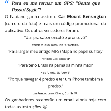
Para eu me tornar um GPS: “Gente que
Possui Sygic”!
O Fabiano ganha assim o
Car Mount Kensington
(como o da foto) e mais um código promocional do
aplicativo. Os outros vencedores foram:
“Uai, pra saber oncotô e proncovô!”
Marcelo de Souza Baltar, Belo Horizonte/MG
“Para largar meu antigo MPS (Mapa no papel sulfite).”
Henrique Galo, Santos/SP
“Para ter o Brasil na palma da minha mão!”
Helio Fukuda, São Paulo/SP
“Porque navegar é preciso e ter um iPhone também é
preciso.”
José Francisco Lemos Oliveira, Curitiba/PR
Os ganhadores receberão um email ainda hoje com
todas as instruções. 🙂