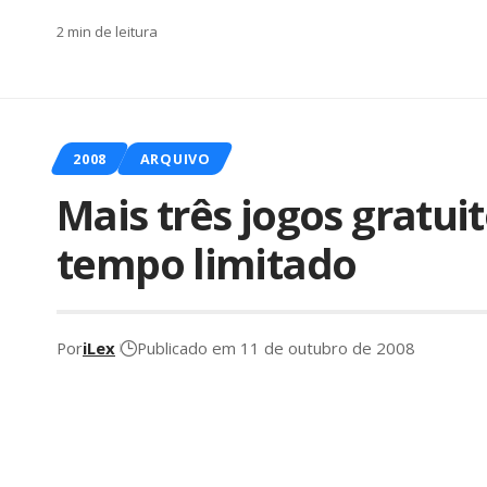
2 min de leitura
2008
ARQUIVO
Mais três jogos gratui
tempo limitado
Por
iLex
Publicado em 11 de outubro de 2008
Parece até 
empresa con
dedica à ga