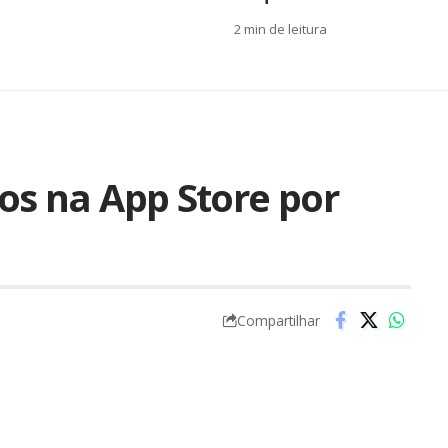
2 min de leitura
tos na App Store por
Compartilhar
presente de
Dia das Crianças
. A
Hudson
é uma
hecida no setor de jogos e já há algum tempo se
mes em celulares. Desde a abertura da
App Store
,