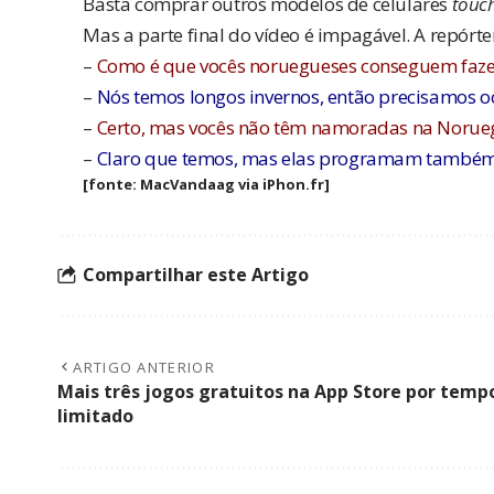
Basta comprar outros modelos de celulares
touc
Mas a parte final do vídeo é impagável. A repórte
–
Como é que vocês noruegueses conseguem fazer
–
Nós temos longos invernos, então precisamos 
–
Certo, mas vocês não têm namoradas na Norue
–
Claro que temos, mas elas programam també
[fonte:
MacVandaag
via
iPhon.fr
]
Compartilhar este Artigo
ARTIGO ANTERIOR
Mais três jogos gratuitos na App Store por temp
limitado