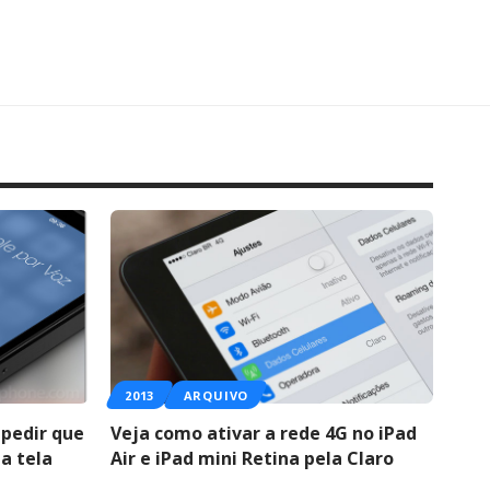
2013
ARQUIVO
pedir que
Veja como ativar a rede 4G no iPad
a tela
Air e iPad mini Retina pela Claro