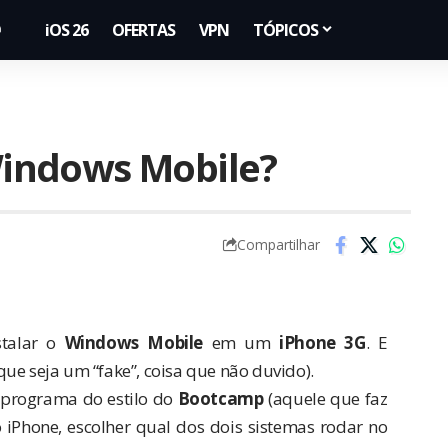
iOS 26
OFERTAS
VPN
TÓPICOS
indows Mobile?
Compartilhar
stalar o
Windows Mobile
em um
iPhone 3G
. E
ue seja um “fake”, coisa que não duvido).
m programa do estilo do
Bootcamp
(aquele que faz
 iPhone, escolher qual dos dois sistemas rodar no