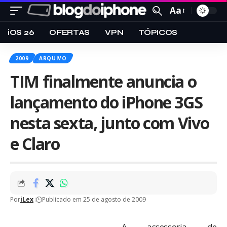
Aa
iOS 26
OFERTAS
VPN
TÓPICOS
2009
ARQUIVO
TIM finalmente anuncia o
lançamento do iPhone 3GS
nesta sexta, junto com Vivo
e Claro
Por
iLex
Publicado em 25 de agosto de 2009
A assessoria de