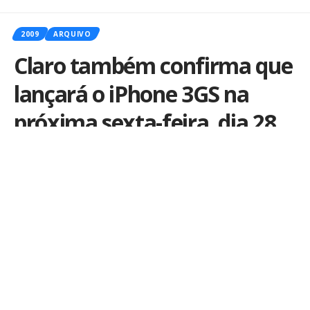
2009
ARQUIVO
Claro também confirma que
lançará o iPhone 3GS na
próxima sexta-feira, dia 28
Por
iLex
Publicado em 24 de agosto de 2009
Parece até combinado: primeiro a
Vivo
publica algo e
depois a
Claro
segue atrás. A exemplo do que fez o
Vivoblog
na sexta, agora é a vez do
ClaroBlog
anunciar o lançamento do
iPhone 3GS
no dia 28 de