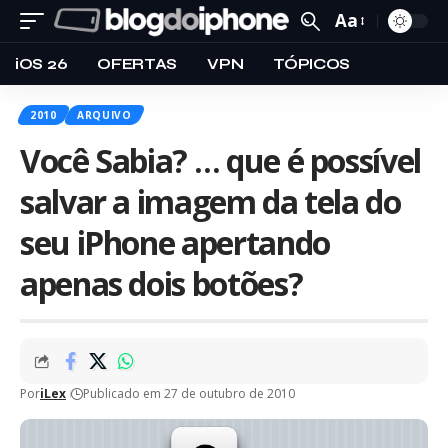
Aa
iOS 26
OFERTAS
VPN
TÓPICOS
2010
ARQUIVO
Você Sabia? … que é possível
salvar a imagem da tela do
seu iPhone apertando
apenas dois botões?
Por
iLex
Publicado em 27 de outubro de 2010