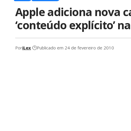
Apple adiciona nova c
‘conteúdo explícito’ n
Por
iLex
Publicado em 24 de fevereiro de 2010
Depois de toda a polêmica gerada com a
exc
sensual’ da App Store, parece que a Apple está 
Ela criou uma nova categoria para que os dese
chamada
Explicit
.